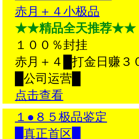
赤月＋４小极品
★★精品全天推荐★★
１００％封挂
赤月＋４█打金日赚３
█公司运营█
点击查看
１●８５极品鉴定
█真正首区█