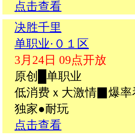
点击查看
决胜千里
单职业·０１区
3月24日 09点开放
原创█单职业
低消费ｘ大激情▉爆率
独家●耐玩
点击查看