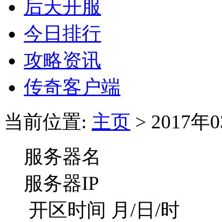
后天开服
今日排行
攻略资讯
传奇客户端
当前位置:
主页
> 2017
服务器名
服务器IP
开区时间 月/日/时