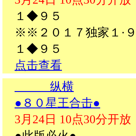
１◆９５
※※２０１７独家１·
１◆９５
点击查看
纵横
●８０星王合击●
3月24日 10点30分开放
●此版必火●