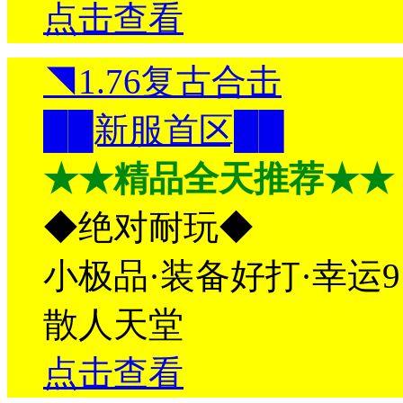
点击查看
◥1.76复古合击
██新服首区██
★★精品全天推荐★★
◆绝对耐玩◆
小极品·装备好打·幸运9
散人天堂
点击查看