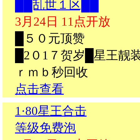
██乱世１区██
3月24日 11点开放
█５０元顶赞
█2０1７贺岁█星王靓
ｒｍｂ秒回收
点击查看
1·80星王合击
等级免费泡