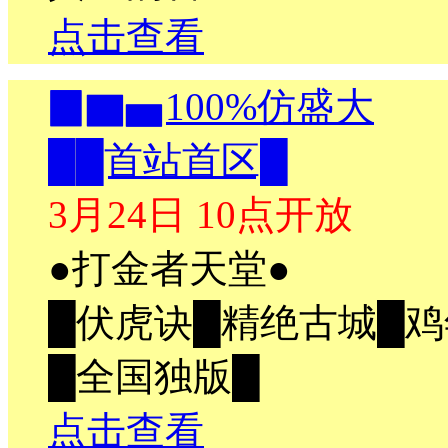
点击查看
▉▇▅100%仿盛大
██首站首区█
3月24日 10点开放
●打金者天堂●
█伏虎诀█精绝古城█鸡
█全国独版█
点击查看