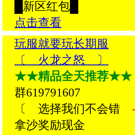
█新区红包█
点击查看
玩服就要玩长期服
〔 火龙之怒 〕
★★精品全天推荐★★
群619791607
〔 选择我们不会错
拿沙奖励现金