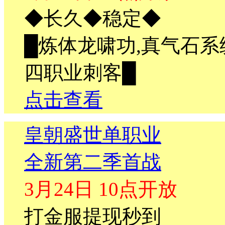
◆长久◆稳定◆
█炼体龙啸功,真气石系
四职业刺客█
点击查看
皇朝盛世单职业
全新第二季首战
3月24日 10点开放
打金服提现秒到