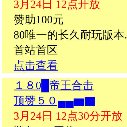
3月24日 12点开放
赞助100元
80唯一的长久耐玩版本
首站首区
点击查看
１８0█帝王合击
顶赞５０▄▄▆▇
3月24日 12点30分开放