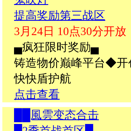
提高奖励第三战区
3月24日 10点30分开放
▄疯狂限时奖励▄
铸造物价巅峰平台◆开
快快盾护航
点击查看
██風雲变态合击
█2季首战首区█