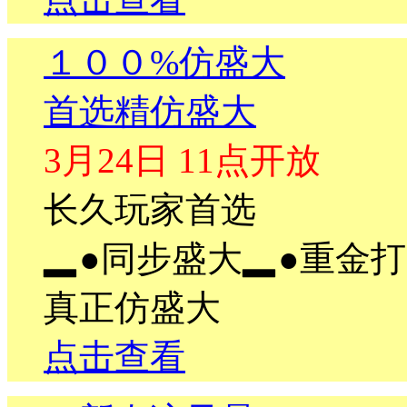
１００%仿盛大
首选精仿盛大
3月24日 11点开放
长久玩家首选
▂●同步盛大▂●重金打
真正仿盛大
点击查看