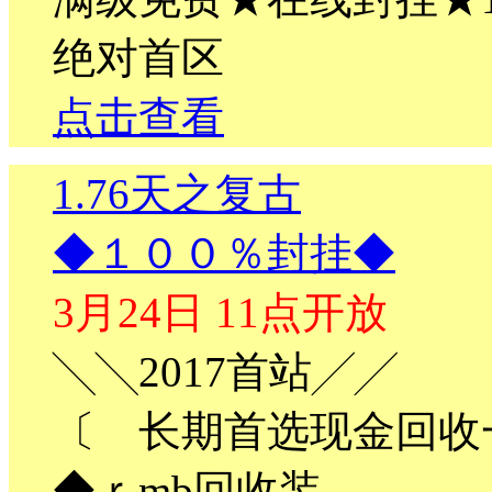
绝对首区
点击查看
1.76天之复古
◆１００％封挂◆
3月24日 11点开放
╲╲2017首站╱╱
〔 长期首选现金回收
◆ｒmb回收装