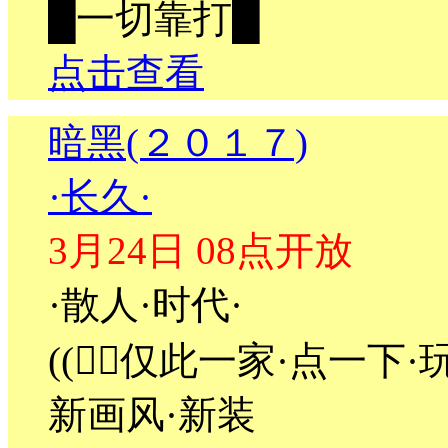
█一切靠打█
点击查看
暗黑(２０１７)
·长久·
3月24日 08点开放
·散人·时代·
((仅此一家·点一下·玩
新画风·新装