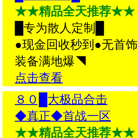
★★精品全天推荐★★
█专为散人定制█
●现金回收秒到●无首
装备满地爆◥
点击查看
８０█大极品合击
◆真正◆首战一区
★★精品全天推荐★★