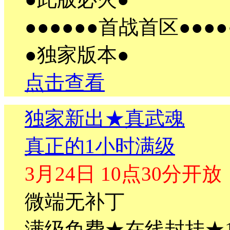
●●●●●●首战首区●●●●
●独家版本●
点击查看
独家新出★真武魂
真正的1小时满级
3月24日 10点30分开放
微端无补丁
满级免费★在线封挂★1