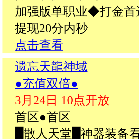
加强版单职业◆打金首
提现20分内秒
点击查看
遗忘天龍神域
●充值双倍●
3月24日 10点开放
首区●首区
█散人天堂█神器装备