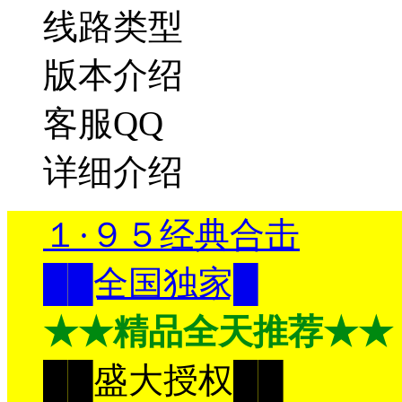
线路类型
版本介绍
客服QQ
详细介绍
１·９５经典合击
██全国独家█
★★精品全天推荐★★
██盛大授权██