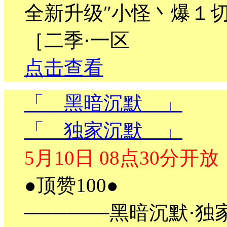
全新升级″小怪丶爆１
［二季·一区
点击查看
「 黑暗沉默 」
「 独家沉默 」
5月10日 08点30分开放
●顶赞100●
──────黑暗沉默·独