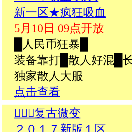
新一区★疯狂吸血
5月10日 09点开放
█人民币狂暴█
装备靠打█散人好混█
独家散人大服
点击查看
８０复古微变
２０１７新版１区