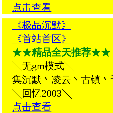
点击查看
《极品沉默》
《首站首区》
★★精品全天推荐★★
╲无gm模式╲
集沉默丶凌云丶古镇丶
╲回忆2003╲
点击查看