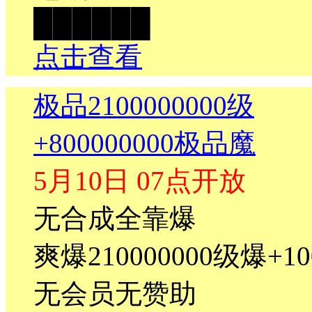
██████
点击查看
极品2100000000级
+800000000极品魔
5月10日 07点开放
无合成全靠爆
爽爆210000000级爆+10
无会员无赞助