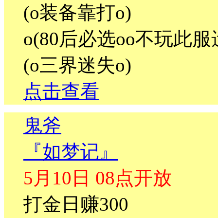
(o装备靠打o)
o(80后必选oo不玩此服
(o三界迷失o)
点击查看
鬼斧
『如梦记』
5月10日 08点开放
打金日赚300