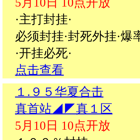
5月10日 10点开放
·主打封挂·
必须封挂·封死外挂·爆
·开挂必死·
点击查看
１.９５华夏合击
真首站◢◤真１区
5月10日 10点开放