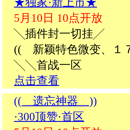
★独家·新上市★
5月10日 10点开放
╲插件封一切挂╱
(( 新颖特色微变、１
╲╲首战一区
点击查看
(( 遗忘神器 ))
·300顶赞·首区