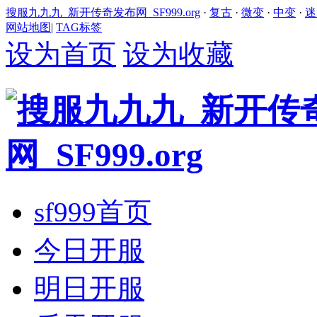
搜服九九九_新开传奇发布网_SF999.org
·
复古
·
微变
·
中变
·
迷
网站地图
|
TAG标签
设为首页
设为收藏
sf999首页
今日开服
明日开服