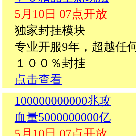
5月10日 07点开放
独家封挂模块
专业开服9年，超越任何
１００％封挂
点击查看
100000000000兆攻
血量5000000000亿
5月10日 07点开放