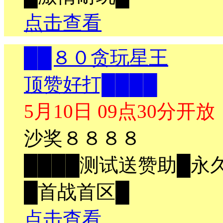
点击查看
██８０贪玩星王
顶赞好打████
5月10日 09点30分开放
沙奖８８８８
████测试送赞助█永
█首战首区█
点击查看