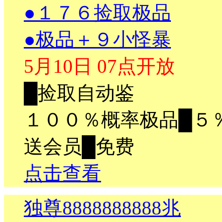
●１７６捡取极品
●极品＋９小怪暴
5月10日 07点开放
█捡取自动鉴
１００％概率极品█５
送会员█免费
点击查看
独尊8888888888兆