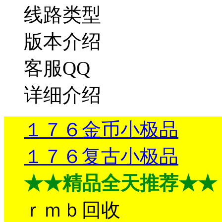
线路类型
版本介绍
客服QQ
详细介绍
１７６金币小极品
１７６复古小极品
★★精品全天推荐★★
ｒｍｂ回收