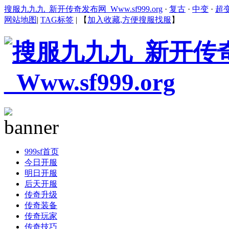
搜服九九九_新开传奇发布网_Www.sf999.org
·
复古
·
中变
·
超
网站地图
|
TAG标签
|
【
加入收藏,方便搜服找服
】
999sf首页
今日开服
明日开服
后天开服
传奇升级
传奇装备
传奇玩家
传奇技巧