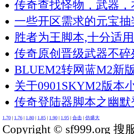
传奇查找怪物，武器，
一些开区需求的元宝抽
胜者为王脚本,十分适
传奇原创晋级武器不碎
BLUEM2转网蓝M2
关于0901SKYM2版
传奇登陆器脚本之幽默
1.70
|
1.76
|
1.80
|
1.85
|
1.90
|
1.95
|
合击
|
仿盛大
Copyright © sf999