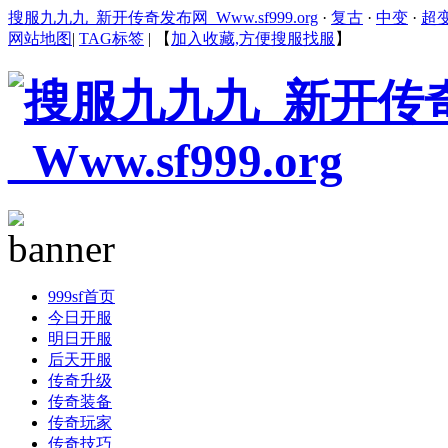
搜服九九九_新开传奇发布网_Www.sf999.org
·
复古
·
中变
·
超
网站地图
|
TAG标签
|
【
加入收藏,方便搜服找服
】
999sf首页
今日开服
明日开服
后天开服
传奇升级
传奇装备
传奇玩家
传奇技巧