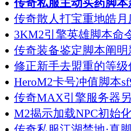
传奇私服主动买药脚本
传奇散人打宝重地皓月
3KM2引擎英雄脚本命
传奇装备鉴定脚本阐明
修正新手去盟重的等级
HeroM2卡号冲值脚本sf9
传奇MAX引擎服务器
M2揭示加载NPC初始
传奇私服江湖禁地·真