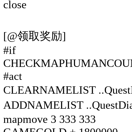
close
[@领取奖励]
#if
CHECKMAPHUMANCOUNT
#act
CLEARNAMELIST ..Que
ADDNAMELIST ..Quest
mapmove 3 333 333
GAMEGOLD + 1800000