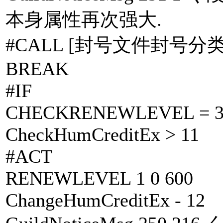
本身属性再次强大.
#CALL [封号文件封号分类.
BREAK
#IF
CHECKRENEWLEVEL = 
CheckHumCreditEx > 11
#ACT
RENEWLEVEL 1 0 600
ChangeHumCreditEx - 12