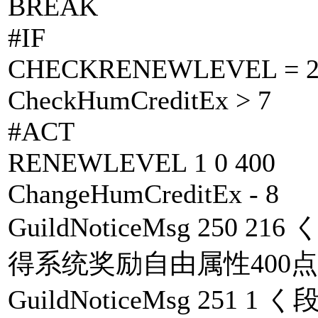
BREAK
#IF
CHECKRENEWLEVEL = 
CheckHumCreditEx > 7
#ACT
RENEWLEVEL 1 0 400
ChangeHumCreditEx - 8
GuildNoticeMsg 25
得系统奖励自由属性400点. 
GuildNoticeMsg 25