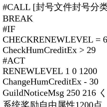
#CALL [封号文件封号分类.
BREAK
#IF
CHECKRENEWLEVEL = 
CheckHumCreditEx > 29
#ACT
RENEWLEVEL 1 0 1200
ChangeHumCreditEx - 30
GuildNoticeMsg 25
系统奖励自由属性1200点. 