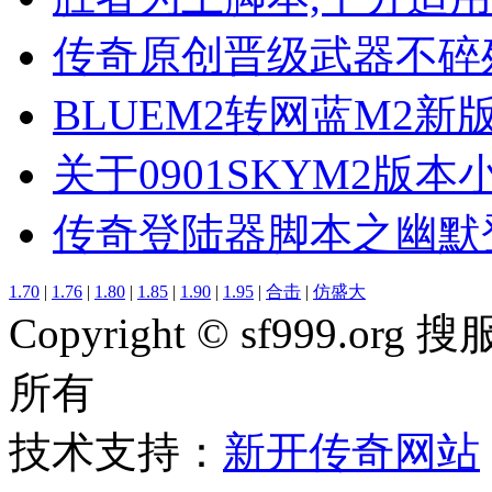
传奇原创晋级武器不碎
BLUEM2转网蓝M2
关于0901SKYM2版
传奇登陆器脚本之幽默
1.70
|
1.76
|
1.80
|
1.85
|
1.90
|
1.95
|
合击
|
仿盛大
Copyright © sf999
所有
技术支持：
新开传奇网站