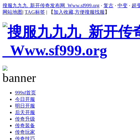
搜服九九九_新开传奇发布网_Www.sf999.org
·
复古
·
中变
·
超
网站地图
|
TAG标签
|
【
加入收藏,方便搜服找服
】
999sf首页
今日开服
明日开服
后天开服
传奇升级
传奇装备
传奇玩家
传奇技巧