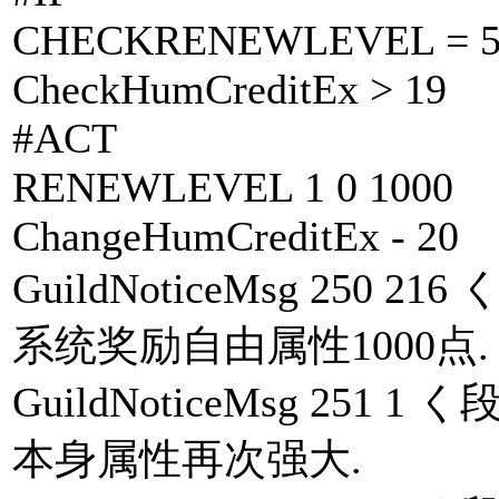
CHECKRENEWLEVEL = 
CheckHumCreditEx > 19
#ACT
RENEWLEVEL 1 0 1000
ChangeHumCreditEx - 20
GuildNoticeMsg 25
系统奖励自由属性1000点. 
GuildNoticeMsg 25
本身属性再次强大.