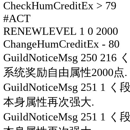
CheckHumCreditEx > 79
#ACT
RENEWLEVEL 1 0 2000
ChangeHumCreditEx - 80
GuildNoticeMsg 25
系统奖励自由属性2000点. 
GuildNoticeMsg 25
本身属性再次强大.
GuildNoticeMsg 25